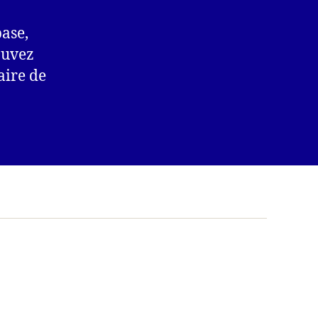
base,
ouvez
aire de